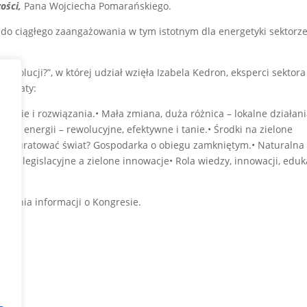
zości,
Pana
Wojciecha Pomarańskiego.
je do ciągłego zaangażowania w tym istotnym dla energetyki sektorz
 Rewolucji?”, w której udział wzięła Izabela Kedron, eksperci sektora
 tematy:
ogie i rozwiązania.• Mała zmiana, duża różnica – lokalne działani
ódła energii – rewolucyjne, efektywne i tanie.• Środki na zielone
• Jak uratować świat? Gospodarka o obiegu zamkniętym.• Naturalna
cje legislacyjne a zielone innowacje• Rola wiedzy, innowacji, eduka
.
edzenia informacji o Kongresie.