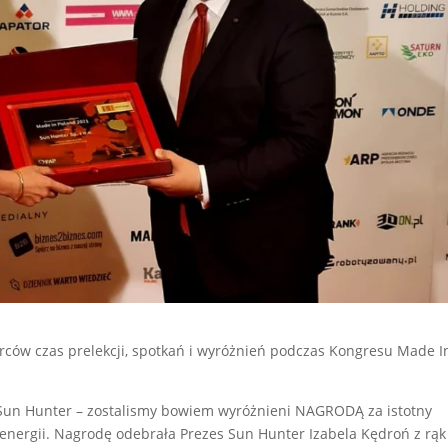
orców czas prelekcji, spotkań i wyróżnień podczas Kongresu Made I
 Sun Hunter – zostalismy bowiem wyróżnieni NAGRODĄ za istotny
 energii. Nagrodę odebrała Prezes Sun Hunter Izabela Kędroń z rąk