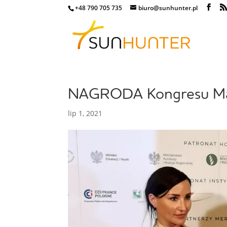
+48 790 705 735
biuro@sunhunter.pl
NAGRODA Kongresu Ma
lip 1, 2021