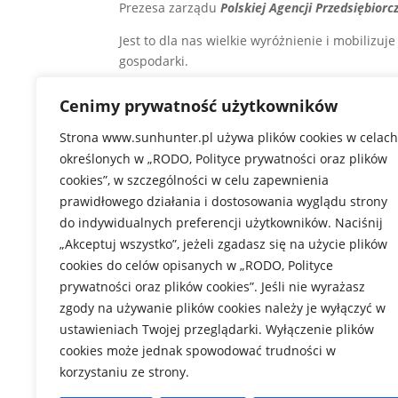
Prezesa zarządu
Polskiej Agencji Przedsiębiorc
Jest to dla nas wielkie wyróżnienie i mobilizu
gospodarki.
Podczas dzisiejszej „Czy Polska to kraj Zielonej
Cenimy prywatność użytkowników
#OZE dyskutowali w szczególności na poniższe
Strona www.sunhunter.pl używa plików cookies w celach
• Natura w centrum uwagi – innowacyjne technol
określonych w „RODO, Polityce prywatności oraz plików
globalne skutki dla środowiska.• Odnawialne źr
cookies”, w szczególności w celu zapewnienia
technologie. Finansowanie publiczne i unijne.
prawidłowego działania i dostosowania wyglądu strony
kolej rzeczy – mobilność zrównoważona.• Regula
do indywidualnych preferencji użytkowników. Naciśnij
świadomości społecznej w transformacji miast
„Akceptuj wszystko”, jeżeli zgadasz się na użycie plików
Jutro ciąg dalszy Kongresu – zapraszamy do śl
cookies do celów opisanych w „RODO, Polityce
#fotowoltaika #oze #energetyka #ZielonyŁad
prywatności oraz plików cookies”. Jeśli nie wyrażasz
zgody na używanie plików cookies należy je wyłączyć w
ustawieniach Twojej przeglądarki. Wyłączenie plików
cookies może jednak spowodować trudności w
korzystaniu ze strony.