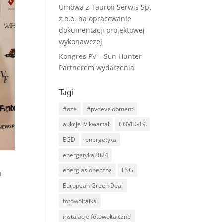
Umowa z Tauron Serwis Sp.
z o.o. na opracowanie
dokumentacji projektowej
wykonawczej
Kongres PV – Sun Hunter
Partnerem wydarzenia
Tagi
#oze
#pvdevelopment
aukcje IV kwartał
COVID-19
EGD
energetyka
energetyka2024
energiasloneczna
ESG
n
European Green Deal
fotowoltaika
instalacje fotowoltaiczne